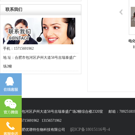
联系我们
电化学分析仪/工作站|C
DJS系列恒电位仪
化学分析仪|850D|上海
电化
HI620E|上海辰华
辰华
手机：15715691962
地 址：合肥市包河区庐州大道58号吉瑞泰盛广
场2幢
地址：合肥市包河区庐州大道58号吉瑞泰盛广场2幢综合楼2320室 邮箱：709251819@qq.co
联系电话：15715691962 13156571962
皖ICP备18015116号-4
版权所有 ©合肥优谱特生物科技有限公司