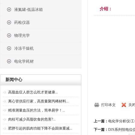
介绍：
液氮罐-低温冰箱
药检仪器
物理光学
冷冻干燥机
电化学耗材
新闻中心
高脂血症人群怎么吃才更健康...
离心管供应行家，高质量聚丙稀材料...
打印本文
关
精准测量血压的方法，简单易学！...
肉桂可减少高脂饮食的危害?...
上一篇：
电化学分析仪/工作
肥胖引起的肌肉功能下降不会因体重减...
下一篇：
DJS系列恒电位