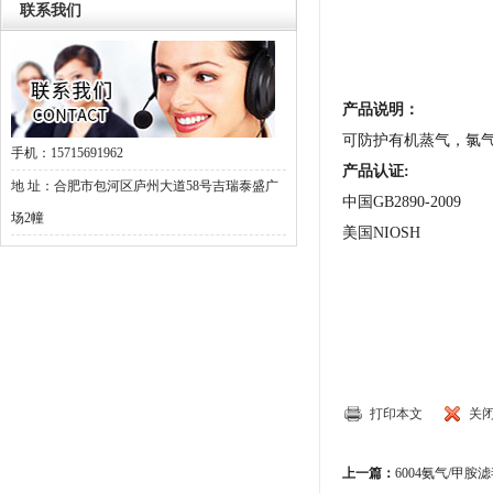
联系我们
产品说明：
可防护有机蒸气，氯
手机：15715691962
产品认证:
地 址：合肥市包河区庐州大道58号吉瑞泰盛广
中国GB2890-2009
场2幢
美国NIOSH
打印本文
关
上一篇：
6004氨气/甲胺