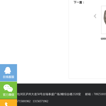
下一篇：
6004氨气/甲胺滤毒盒
60
地址：合肥市包河区庐州大道58号吉瑞泰盛广场2幢综合楼2320室 邮箱：709251819@qq.co
联系电话：15715691962 13156571962