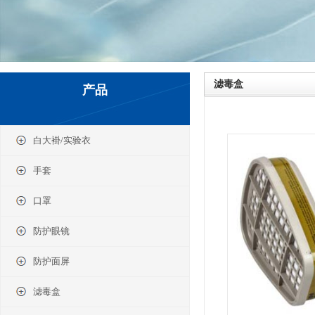
滤毒盒
产品
白大褂/实验衣
手套
口罩
防护眼镜
防护面屏
滤毒盒