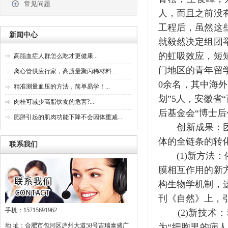
常见问题
人，而且之前没
工程后，虽然这
新闻中心
就毅然决定组团
的虹吸效应，短
高脂血症人群怎么吃才更健康...
门地区的青年留
离心管供应行家，高质量聚丙稀材料...
0余名，其中海外
精准测量血压的方法，简单易学！...
划”5人，安徽省
肉桂可减少高脂饮食的危害?...
后基金会“博士后
肥胖引起的肌肉功能下降不会因体重减...
创新成果：团队
体的全链条的转
联系我们
(1)新方法：依
膜相互作用的新
构生物学机制，
刊《自然》上，
手机：15715691962
(2)新技术：
地 址：合肥市包河区庐州大道58号吉瑞泰盛广
为“细胞里的病人