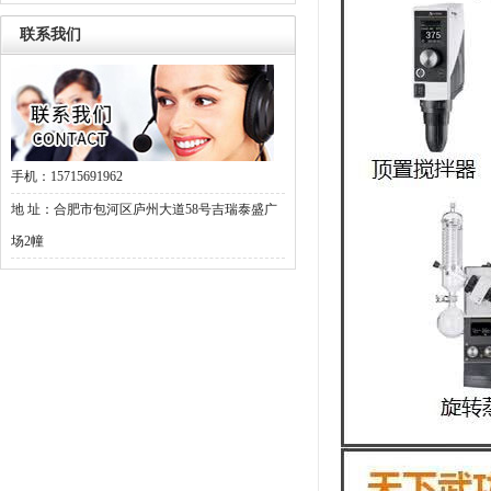
联系我们
手机：15715691962
地 址：合肥市包河区庐州大道58号吉瑞泰盛广
场2幢