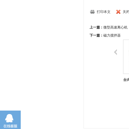
打印本文
关
上一篇：
微型高速离心机
下一篇：
磁力搅拌器
亚
磁力搅拌器
Heidolph 系列产品
微型高速离心机
台式