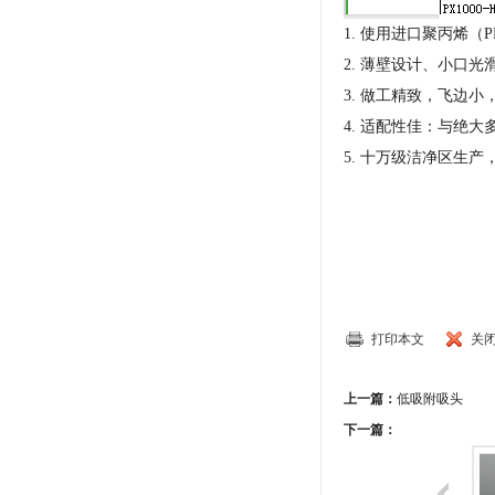
1. 使用进口聚丙烯（
2. 薄壁设计、小口光
3. 做工精致，飞边小
4. 适配性佳：与绝
5. 十万级洁净区生产
打印本文
关
上一篇：
低吸附吸头
下一篇：