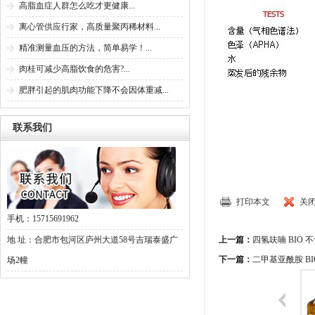
高脂血症人群怎么吃才更健康...
离心管供应行家，高质量聚丙稀材料...
精准测量血压的方法，简单易学！...
肉桂可减少高脂饮食的危害?...
肥胖引起的肌肉功能下降不会因体重减...
联系我们
打印本文
关
手机：15715691962
地 址：合肥市包河区庐州大道58号吉瑞泰盛广
上一篇：
四氢呋喃 BIO 
下一篇：
二甲基亚酰胺 BI
场2幢